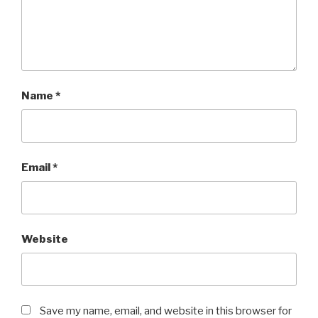
Name
*
Email
*
Website
Save my name, email, and website in this browser for