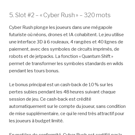
5. Slot #2 – « Cyber Rush » – 320 mots
Cyber Rush plonge les joueurs dans une mégapole
futuriste où néons, drones et IA cohabitent. Le jeu utilise
une interface 3D à 6 rouleaux, 4 rangées et 40 lignes de
paiement, avec des symboles de circuits imprimés, de
robots et de jetpacks. La fonction « Quantum Shift »
permet de transformer les symboles standards en wilds
pendant les tours bonus.
Le bonus principal est un cash‑back de 10 % sur les
pertes subies pendant les 48 heures suivant chaque
session de jeu. Ce cash‑back est crédité
automatiquement sur le compte du joueur, sans condition
de mise supplémentaire, ce qui le rend très attractif pour
les joueurs à budget limité.
En matière de conformité, Cyber Rush est certifié par la