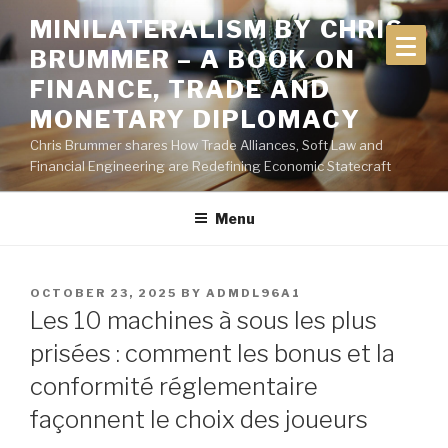
Skip
MINILATERALISM BY CHRIS
to
BRUMMER – A BOOK ON
content
FINANCE, TRADE AND
MONETARY DIPLOMACY
Chris Brummer shares How Trade Alliances, Soft Law and
Financial Engineering are Redefining Economic Statecraft
Menu
POSTED
OCTOBER 23, 2025
BY
ADMDL96A1
ON
Les 10 machines à sous les plus
prisées : comment les bonus et la
conformité réglementaire
façonnent le choix des joueurs