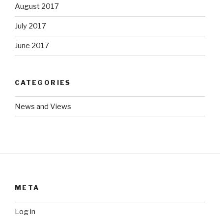
August 2017
July 2017
June 2017
CATEGORIES
News and Views
META
Log in