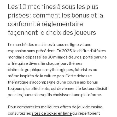
Les 10 machines à sous les plus
prisées : comment les bonus et la
conformité réglementaire
façonnent le choix des joueurs
Le marché des machines à sous en ligne vit une
expansion sans précédent. En 2025, le chiffre d’affaires
mondial a dépassé les 30 milliards d’euros, porté par une
offre qui se diversifie chaque jour : thèmes
cinématographiques, mythologiques, futuristes ou
même inspirés de la culture pop. Cette richesse
thématique s’accompagne d’une course aux bonus
toujours plus alléchants, qui deviennent le facteur décisif
pour les joueurs lorsqu’ils choisissent une plateforme.
Pour comparer les meilleures offres de jeux de casino,
consultez les
sites de poker en ligne
qui répertorient