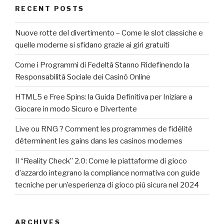
RECENT POSTS
Nuove rotte del divertimento – Come le slot classiche e
quelle moderne si sfidano grazie ai giri gratuiti
Come i Programmi di Fedeltà Stanno Ridefinendo la
Responsabilità Sociale dei Casinò Online
HTML5 e Free Spins: la Guida Definitiva per Iniziare a
Giocare in modo Sicuro e Divertente
Live ou RNG ? Comment les programmes de fidélité
déterminent les gains dans les casinos modernes
Il “Reality Check” 2.0: Come le piattaforme di gioco
d’azzardo integrano la compliance normativa con guide
tecniche per un’esperienza di gioco più sicura nel 2024
ARCHIVES