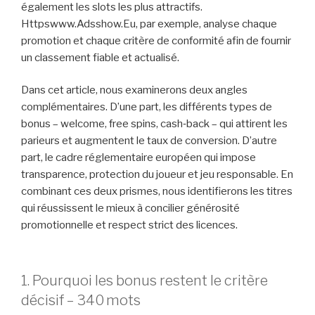
également les slots les plus attractifs.
Httpswww.Adsshow.Eu, par exemple, analyse chaque
promotion et chaque critère de conformité afin de fournir
un classement fiable et actualisé.
Dans cet article, nous examinerons deux angles
complémentaires. D’une part, les différents types de
bonus – welcome, free spins, cash‑back – qui attirent les
parieurs et augmentent le taux de conversion. D’autre
part, le cadre réglementaire européen qui impose
transparence, protection du joueur et jeu responsable. En
combinant ces deux prismes, nous identifierons les titres
qui réussissent le mieux à concilier générosité
promotionnelle et respect strict des licences.
1. Pourquoi les bonus restent le critère
décisif – 340 mots