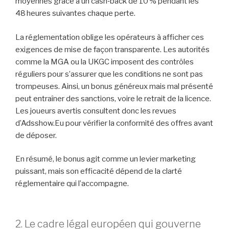
moyennes grâce à un cash‑back de 10 % pendant les
48 heures suivantes chaque perte.
La réglementation oblige les opérateurs à afficher ces
exigences de mise de façon transparente. Les autorités
comme la MGA ou la UKGC imposent des contrôles
réguliers pour s’assurer que les conditions ne sont pas
trompeuses. Ainsi, un bonus généreux mais mal présenté
peut entraîner des sanctions, voire le retrait de la licence.
Les joueurs avertis consultent donc les revues
d’Adsshow.Eu pour vérifier la conformité des offres avant
de déposer.
En résumé, le bonus agit comme un levier marketing
puissant, mais son efficacité dépend de la clarté
réglementaire qui l’accompagne.
2. Le cadre légal européen qui gouverne