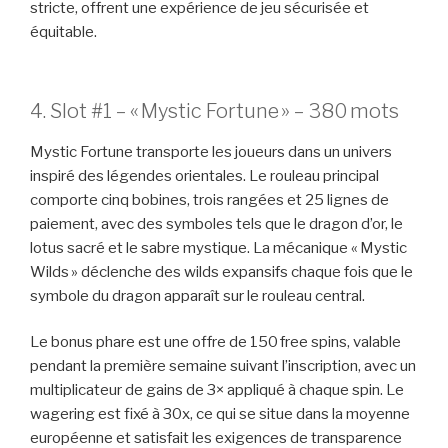
stricte, offrent une expérience de jeu sécurisée et
équitable.
4. Slot #1 – « Mystic Fortune » – 380 mots
Mystic Fortune transporte les joueurs dans un univers
inspiré des légendes orientales. Le rouleau principal
comporte cinq bobines, trois rangées et 25 lignes de
paiement, avec des symboles tels que le dragon d’or, le
lotus sacré et le sabre mystique. La mécanique « Mystic
Wilds » déclenche des wilds expansifs chaque fois que le
symbole du dragon apparaît sur le rouleau central.
Le bonus phare est une offre de 150 free spins, valable
pendant la première semaine suivant l’inscription, avec un
multiplicateur de gains de 3× appliqué à chaque spin. Le
wagering est fixé à 30x, ce qui se situe dans la moyenne
européenne et satisfait les exigences de transparence