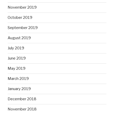
November 2019
October 2019
September 2019
August 2019
July 2019
June 2019
May 2019
March 2019
January 2019
December 2018
November 2018