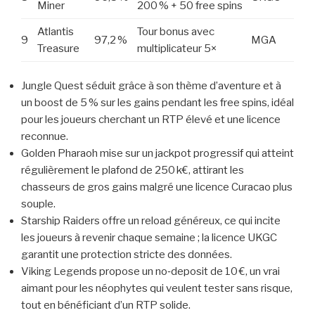
Miner
200 % + 50 free spins
Atlantis
Tour bonus avec
9
97,2 %
MGA
Treasure
multiplicateur 5×
Jungle Quest séduit grâce à son thème d’aventure et à
un boost de 5 % sur les gains pendant les free spins, idéal
pour les joueurs cherchant un RTP élevé et une licence
reconnue.
Golden Pharaoh mise sur un jackpot progressif qui atteint
régulièrement le plafond de 250 k€, attirant les
chasseurs de gros gains malgré une licence Curacao plus
souple.
Starship Raiders offre un reload généreux, ce qui incite
les joueurs à revenir chaque semaine ; la licence UKGC
garantit une protection stricte des données.
Viking Legends propose un no‑deposit de 10 €, un vrai
aimant pour les néophytes qui veulent tester sans risque,
tout en bénéficiant d’un RTP solide.