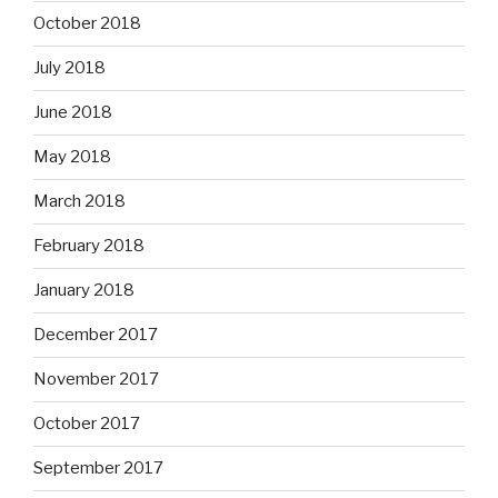
October 2018
July 2018
June 2018
May 2018
March 2018
February 2018
January 2018
December 2017
November 2017
October 2017
September 2017