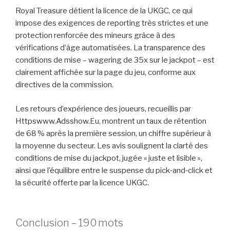
Royal Treasure détient la licence de la UKGC, ce qui
impose des exigences de reporting très strictes et une
protection renforcée des mineurs grâce à des
vérifications d’âge automatisées. La transparence des
conditions de mise – wagering de 35x sur le jackpot – est
clairement affichée sur la page du jeu, conforme aux
directives de la commission.
Les retours d’expérience des joueurs, recueillis par
Httpswww.Adsshow.Eu, montrent un taux de rétention
de 68 % après la première session, un chiffre supérieur à
la moyenne du secteur. Les avis soulignent la clarté des
conditions de mise du jackpot, jugée « juste et lisible »,
ainsi que l’équilibre entre le suspense du pick‑and‑click et
la sécurité offerte par la licence UKGC.
Conclusion – 190 mots