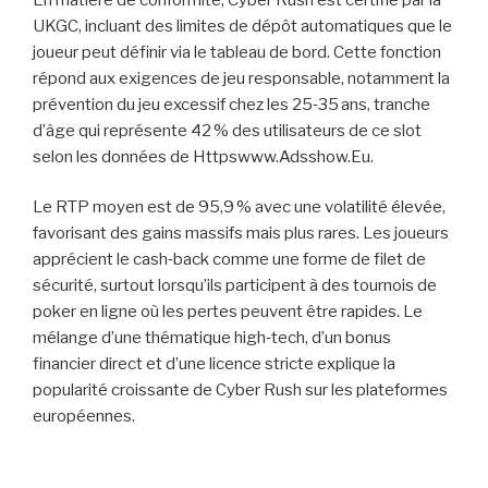
UKGC, incluant des limites de dépôt automatiques que le
joueur peut définir via le tableau de bord. Cette fonction
répond aux exigences de jeu responsable, notamment la
prévention du jeu excessif chez les 25‑35 ans, tranche
d’âge qui représente 42 % des utilisateurs de ce slot
selon les données de Httpswww.Adsshow.Eu.
Le RTP moyen est de 95,9 % avec une volatilité élevée,
favorisant des gains massifs mais plus rares. Les joueurs
apprécient le cash‑back comme une forme de filet de
sécurité, surtout lorsqu’ils participent à des tournois de
poker en ligne où les pertes peuvent être rapides. Le
mélange d’une thématique high‑tech, d’un bonus
financier direct et d’une licence stricte explique la
popularité croissante de Cyber Rush sur les plateformes
européennes.