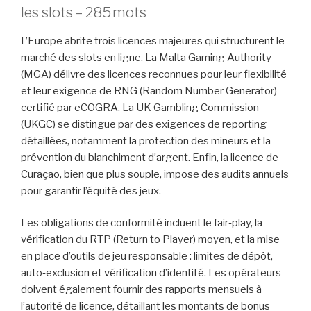
les slots – 285 mots
L’Europe abrite trois licences majeures qui structurent le
marché des slots en ligne. La Malta Gaming Authority
(MGA) délivre des licences reconnues pour leur flexibilité
et leur exigence de RNG (Random Number Generator)
certifié par eCOGRA. La UK Gambling Commission
(UKGC) se distingue par des exigences de reporting
détaillées, notamment la protection des mineurs et la
prévention du blanchiment d’argent. Enfin, la licence de
Curaçao, bien que plus souple, impose des audits annuels
pour garantir l’équité des jeux.
Les obligations de conformité incluent le fair‑play, la
vérification du RTP (Return to Player) moyen, et la mise
en place d’outils de jeu responsable : limites de dépôt,
auto‑exclusion et vérification d’identité. Les opérateurs
doivent également fournir des rapports mensuels à
l’autorité de licence, détaillant les montants de bonus