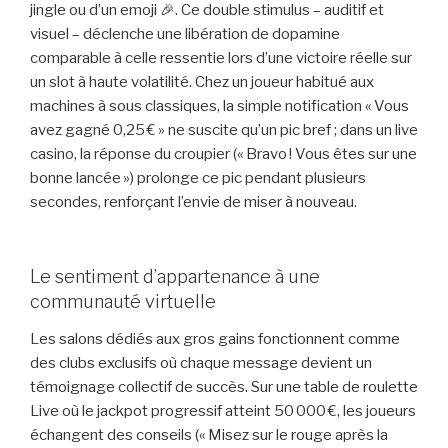
jingle ou d’un emoji 🎉. Ce double stimulus – auditif et
visuel – déclenche une libération de dopamine
comparable à celle ressentie lors d’une victoire réelle sur
un slot à haute volatilité. Chez un joueur habitué aux
machines à sous classiques, la simple notification « Vous
avez gagné 0,25 € » ne suscite qu’un pic bref ; dans un live
casino, la réponse du croupier (« Bravo ! Vous êtes sur une
bonne lancée ») prolonge ce pic pendant plusieurs
secondes, renforçant l’envie de miser à nouveau.
Le sentiment d’appartenance à une
communauté virtuelle
Les salons dédiés aux gros gains fonctionnent comme
des clubs exclusifs où chaque message devient un
témoignage collectif de succès. Sur une table de roulette
Live où le jackpot progressif atteint 50 000 €, les joueurs
échangent des conseils (« Misez sur le rouge après la