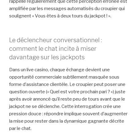
rappelle régulièrement que cette perception erronée est
amplifiée par les messages automatisés du croupier qui
soulignent « Vous êtes à deux tours du jackpot ! ».
Le déclencheur conversationnel :
comment le chat incite à miser
davantage sur les jackpots
Dans un live casino, chaque échange devient une
opportunité commerciale subtilement masquée sous
forme d’assistance clientèle. Le croupier peut poser une
question ouverte (« Quel est votre prochain pari ? ») juste
après avoir annoncé qu’il reste peu de tours avant que le
jackpot ne se déclenche. Cette interrogation crée une
pression douce : répondre implique souvent d’augmenter
la mise pour rester dans la dynamique gagnante décrite
par le chat.