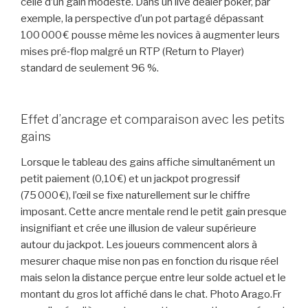
celle d’un gain modeste. Dans un live dealer poker, par
exemple, la perspective d’un pot partagé dépassant
100 000 € pousse même les novices à augmenter leurs
mises pré‑flop malgré un RTP (Return to Player)
standard de seulement 96 %.
Effet d’ancrage et comparaison avec les petits
gains
Lorsque le tableau des gains affiche simultanément un
petit paiement (0,10 €) et un jackpot progressif
(75 000 €), l’œil se fixe naturellement sur le chiffre
imposant. Cette ancre mentale rend le petit gain presque
insignifiant et crée une illusion de valeur supérieure
autour du jackpot. Les joueurs commencent alors à
mesurer chaque mise non pas en fonction du risque réel
mais selon la distance perçue entre leur solde actuel et le
montant du gros lot affiché dans le chat. Photo Arago.Fr