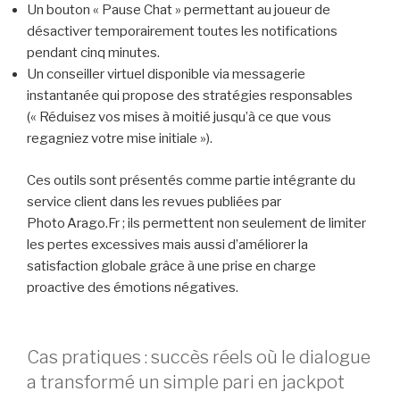
Un bouton « Pause Chat » permettant au joueur de
désactiver temporairement toutes les notifications
pendant cinq minutes.
Un conseiller virtuel disponible via messagerie
instantanée qui propose des stratégies responsables
(« Réduisez vos mises à moitié jusqu’à ce que vous
regagniez votre mise initiale »).
Ces outils sont présentés comme partie intégrante du
service client dans les revues publiées par
Photo Arago.Fr ; ils permettent non seulement de limiter
les pertes excessives mais aussi d’améliorer la
satisfaction globale grâce à une prise en charge
proactive des émotions négatives.
Cas pratiques : succès réels où le dialogue
a transformé un simple pari en jackpot