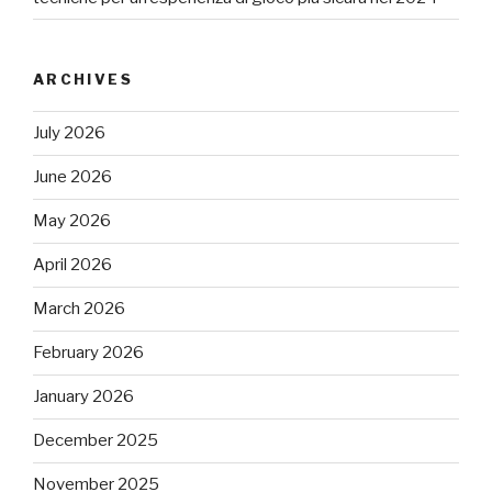
ARCHIVES
July 2026
June 2026
May 2026
April 2026
March 2026
February 2026
January 2026
December 2025
November 2025