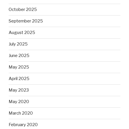
October 2025
September 2025
August 2025
July 2025
June 2025
May 2025
April 2025
May 2023
May 2020
March 2020
February 2020