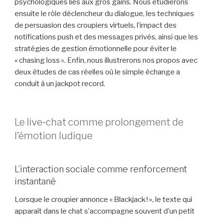
psychologiques liés aux gros gains. Nous étudierons
ensuite le rôle déclencheur du dialogue, les techniques
de persuasion des croupiers virtuels, l’impact des
notifications push et des messages privés, ainsi que les
stratégies de gestion émotionnelle pour éviter le
« chasing loss ». Enfin, nous illustrerons nos propos avec
deux études de cas réelles où le simple échange a
conduit à un jackpot record.
Le live‑chat comme prolongement de
l’émotion ludique
L’interaction sociale comme renforcement
instantané
Lorsque le croupier annonce « Blackjack ! », le texte qui
apparaît dans le chat s’accompagne souvent d’un petit