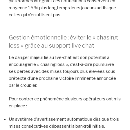
plateformes intégrant ces notifications conservent en
moyenne 15 % plus longtemps leurs joueurs actifs que
celles qui n’en utilisent pas.
Gestion émotionnelle : éviter le « chasing
loss » grâce au support live chat
Le danger majeur lié au live‑chat est son potentiel à
encourager le « chasing loss », c’est‑à‑dire poursuivre
ses pertes avec des mises toujours plus élevées sous
prétexte d’une prochaine victoire imminente annoncée
par le croupier.
Pour contrer ce phénomène plusieurs opérateurs ont mis
en place :
Un système d’avertissement automatique dès que trois
mises consécutives dépassent la bankroll initiale.