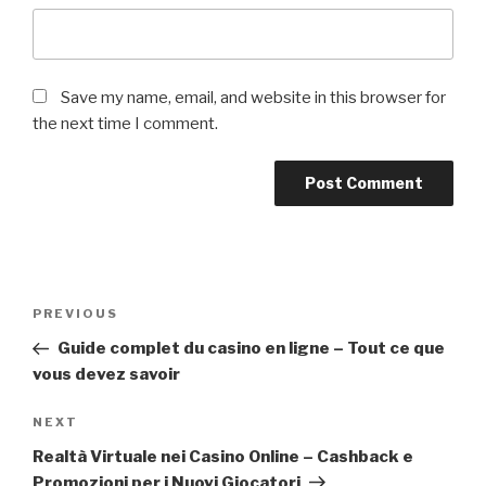
Save my name, email, and website in this browser for
the next time I comment.
Post
Previous
PREVIOUS
navigation
Post
Guide complet du casino en ligne – Tout ce que
vous devez savoir
Next
NEXT
Post
Realtà Virtuale nei Casino Online – Cashback e
Promozioni per i Nuovi Giocatori