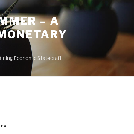
MMER – A
 MONETARY
fining Economic Statecraft
STS