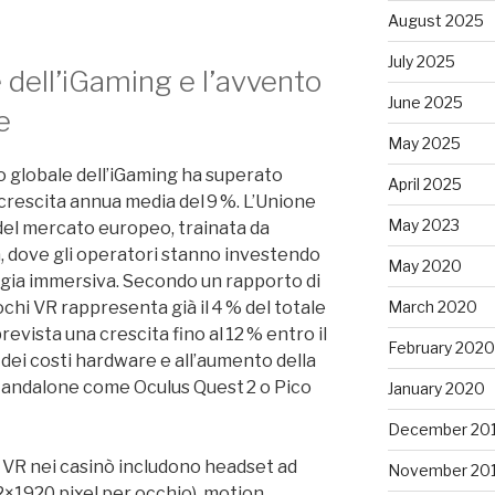
August 2025
July 2025
 dell’iGaming e l’avvento
June 2025
e
May 2025
ato globale dell’iGaming ha superato
April 2025
na crescita annua media del 9 %. L’Unione
May 2023
 del mercato europeo, trainata da
a, dove gli operatori stanno investendo
May 2020
gia immersiva. Secondo un rapporto di
March 2020
ochi VR rappresenta già il 4 % del totale
evista una crescita fino al 12 % entro il
February 2020
dei costi hardware e all’aumento della
tandalone come Oculus Quest 2 o Pico
January 2020
December 20
a VR nei casinò includono headset ad
November 20
2×1920 pixel per occhio), motion