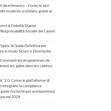
l divertimento – Come le slot
elle moderne si sfidano grazie ai
mmi di Fedeltà Stanno
 Responsabilità Sociale dei Casinò
pins: la Guida Definitiva per
care in modo Sicuro e Divertente
? Comment les programmes de
minent les gains dans les casinos
ck” 2.0: Come le piattaforme di
o integrano la compliance
guide tecniche per un’esperienza
cura nel 2024