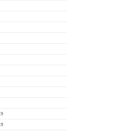
19
19