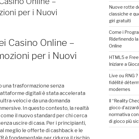
 Casino Online –
Nuove rotte de
oni per i Nuovi
classiche e qu
giri gratuiti
Come i Progra
Ridefinendo la
ei Casino Online –
Online
ozioni per i Nuovi
HTML5 e Free S
Iniziare a Gio
Live ou RNG 
fidélité déter
do una trasformazione senza
modernes
iattaforme digitali è stata accelerata
i ultra‑veloci e da una domanda
Il “Reality Che
gioco d’azzard
mersive. In questo contesto, la realtà
normativa con 
o come il nuovo standard per chi cerca
di gioco più si
nza uscire di casa. Per i principianti,
 meglio le offerte di cashback e le
R è fondamentale per ridurre il rischio