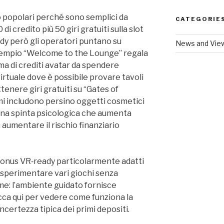
o popolari perché sono semplici da
CATEGORIE
di credito più 50 giri gratuiti sulla slot
dy però gli operatori puntano su
News and Vie
esempio “Welcome to the Lounge” regala
ma di crediti avatar da spendere
rtuale dove è possibile provare tavoli
ttenere giri gratuiti su “Gates of
i includono persino oggetti cosmetici
 una spinta psicologica che aumenta
aumentare il rischio finanziario
bonus VR‑ready particolarmente adatti
o sperimentare vari giochi senza
e: l’ambiente guidato fornisce
cca qui per vedere come funziona la
ncertezza tipica dei primi depositi.