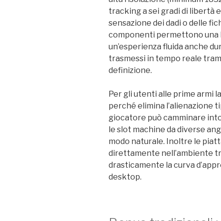
tracking a sei gradi di libertà 
sensazione dei dadi o delle fic
componenti permettono una la
un’esperienza fluida anche dura
trasmessi in tempo reale tra
definizione.
Per gli utenti alle prime armi 
perché elimina l’alienazione ti
giocatore può camminare intor
le slot machine da diverse ango
modo naturale. Inoltre le piat
direttamente nell’ambiente t
drasticamente la curva d’appre
desktop.