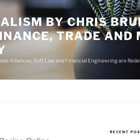
ALISM BY CHRIS BRU
FINANCE, TRADE AND
Y
de Alliances, Soft Law and Financial Engineering are Rede
RECENT PO